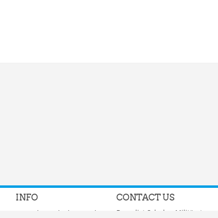
INFO
CONTACT US
Benedict Schulen Militärstrass
Benedict Schule Zürich