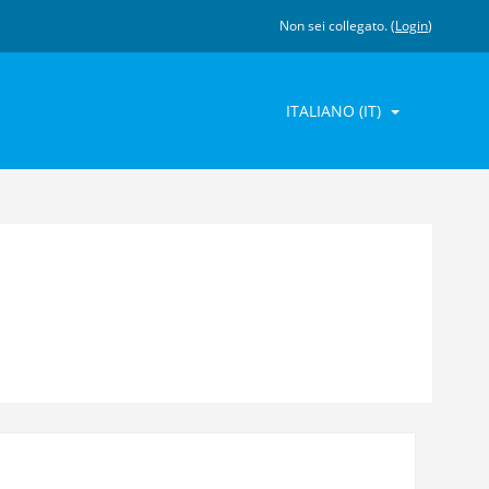
Non sei collegato. (
Login
)
ITALIANO ‎(IT)‎