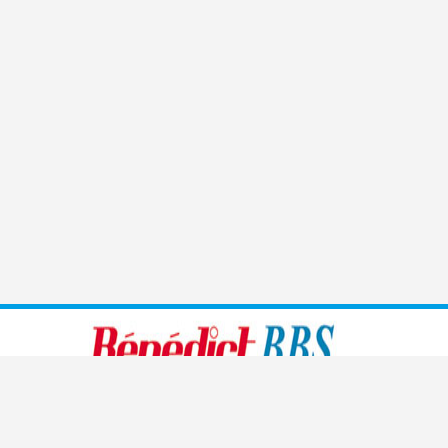
Benedict führt moderne, den heutigen Bedürfnissen
angepasste Sprachschulen, Handelsschulen, Management-
und Kaderschulen sowie Informatikschulen und medizinische