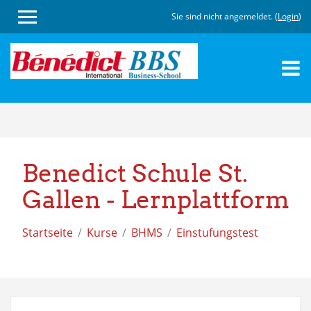
Sie sind nicht angemeldet. (
Login
)
Zum
Hauptinhalt
Benedict Schule St.
Gallen - Lernplattform
Startseite
Kurse
BHMS
Einstufungstest