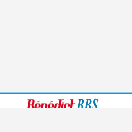
Benedict führt moderne, den heutigen Bedürfnissen
angepasste Sprachschulen, Handelsschulen, Management-