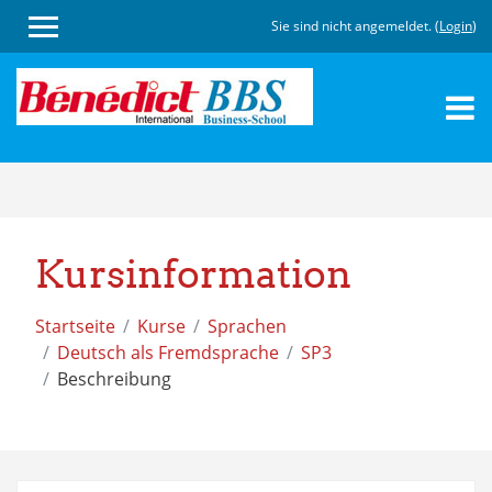
Sie sind nicht angemeldet. (
Login
)
Zum
Hauptinhalt
Kursinformation
Startseite
Kurse
Sprachen
Deutsch als Fremdsprache
SP3
Beschreibung