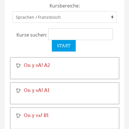
Kursbereiche:
Kurse suchen:
On y vA! A2
On y vA! A1
On y va! B1