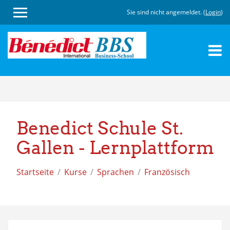
Sie sind nicht angemeldet. (
Login
)
Zum
Hauptinhalt
Benedict Schule St.
Gallen - Lernplattform
Startseite
Kurse
Sprachen
Französisch