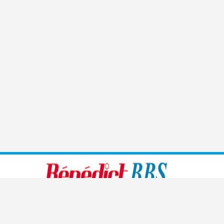
Benedict führt moderne, den heutigen Bedürfnissen
angepasste Sprachschulen, Handelsschulen, Management-
und Kaderschulen sowie Informatikschulen und medizinische