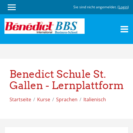
Sie sind nicht angemeldet. (
Login
)
Zum
Hauptinhalt
Benedict Schule St.
Gallen - Lernplattform
Startseite
Kurse
Sprachen
Italienisch