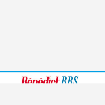
Benedict führt moderne, den heutigen Bedürfnissen
angepasste Sprachschulen, Handelsschulen, Management-
und Kaderschulen sowie Informatikschulen und medizinische