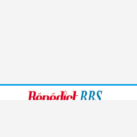
Benedict führt moderne, den heutigen Bedürfnissen
angepasste Sprachschulen, Handelsschulen, Management-
und Kaderschulen sowie Informatikschulen und medizinische
Fachschulen in Zürich, Bern, Luzern und St. Gallen.