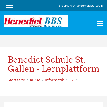
Sie sind nicht angemeldet. (
Login
)
Zum
Hauptinhalt
Benedict Schule St.
Gallen - Lernplattform
Startseite
Kurse
Informatik
SIZ
ICT