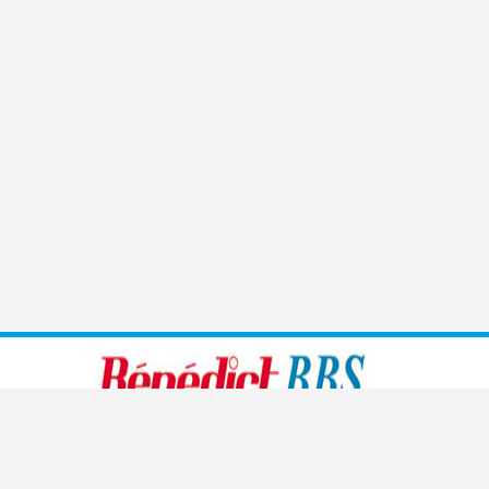
Benedict führt moderne, den heutigen Bedürfnissen
angepasste Sprachschulen, Handelsschulen, Management-
und Kaderschulen sowie Informatikschulen und medizinische