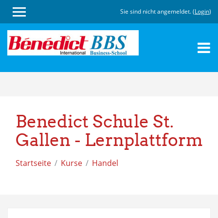
Sie sind nicht angemeldet. (
Login
)
Zum
Hauptinhalt
Benedict Schule St.
Gallen - Lernplattform
Startseite
Kurse
Handel