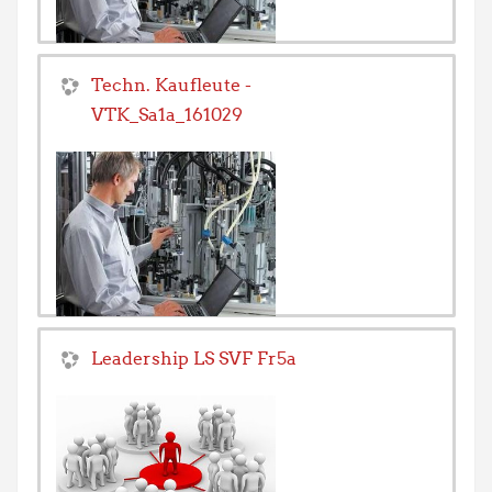
Techn. Kaufleute -
VTK_Sa1a_161029
Trainer/in:
Rolf Bill
Leadership LS SVF Fr5a
Trainer/in:
Robert Gut