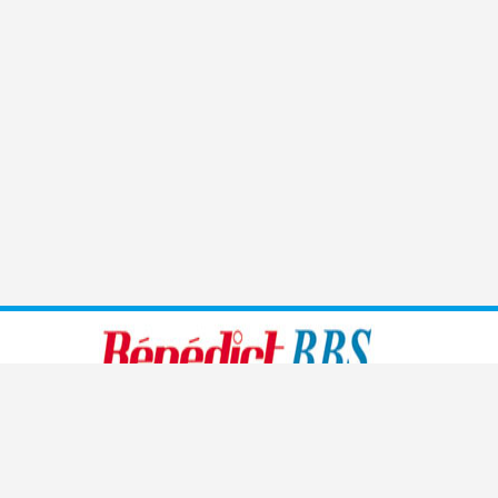
Benedict führt moderne, den heutigen Bedürfnissen
angepasste Sprachschulen, Handelsschulen, Management-
und Kaderschulen sowie Informatikschulen und medizinische
Fachschulen in Zürich, Bern, Luzern und St. Gallen.