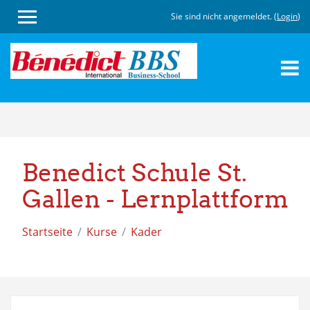
Sie sind nicht angemeldet. (
Login
)
Zum
Hauptinhalt
Benedict Schule St.
Gallen - Lernplattform
Startseite
Kurse
Kader