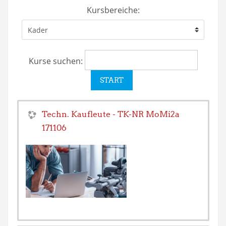
Kursbereiche:
Kurse suchen:
Techn. Kaufleute - TK-NR MoMi2a
171106
Trainer/in:
Rolf Bill