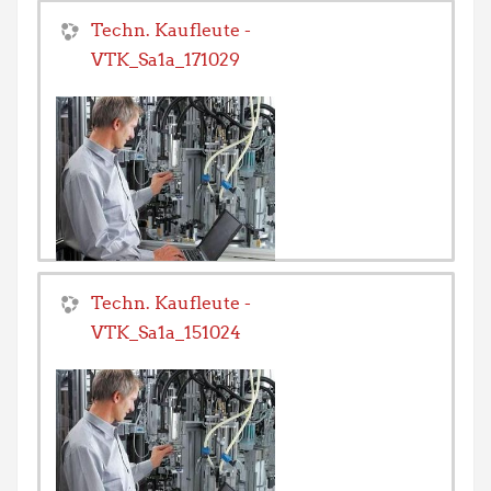
Techn. Kaufleute -
VTK_Sa1a_171029
Trainer/in:
Rolf Bill
Techn. Kaufleute -
VTK_Sa1a_151024