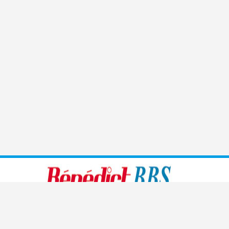
Benedict führt moderne, den heutigen Bedürfnissen
angepasste Sprachschulen, Handelsschulen, Management-
und Kaderschulen sowie Informatikschulen und medizinische