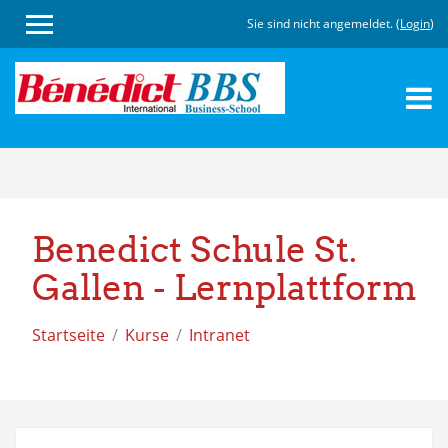
Sie sind nicht angemeldet. (
Login
)
Zum
Hauptinhalt
Benedict Schule St.
Gallen - Lernplattform
Startseite
Kurse
Intranet